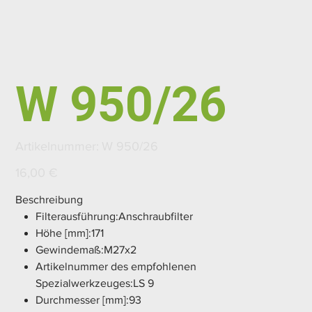
W 950/26
Artikelnummer:
Artikelnummer:
W 950/26
W
950/26
Preis
16,00 €
Beschreibung
Filterausführung:Anschraubfilter
Höhe [mm]:171
Gewindemaß:M27x2
Artikelnummer des empfohlenen
Spezialwerkzeuges:LS 9
Durchmesser [mm]:93